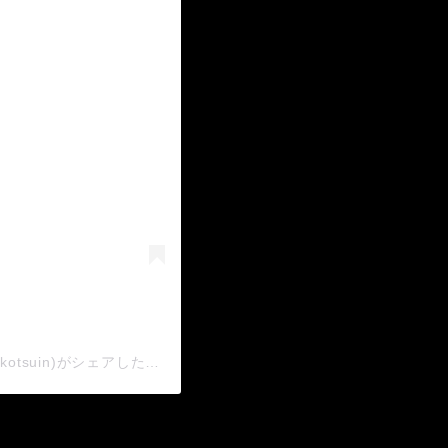
田中整骨院 ＴRＸ&KAATSU STＵDIO(@tanakaseikotsuin)がシェアした投稿