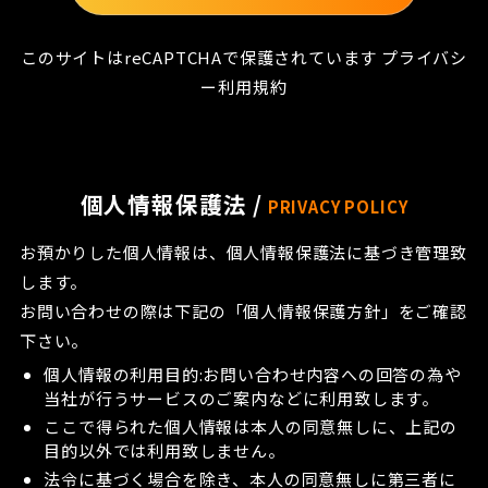
このサイトはreCAPTCHAで保護されています
プライバシ
ー
利用規約
A
l
t
個人情報保護法 /
e
PRIVACY POLICY
r
お預かりした個人情報は、個人情報保護法に基づき管理致
n
します。
a
お問い合わせの際は下記の「個人情報保護方針」をご確認
t
下さい。
i
個人情報の利用目的:お問い合わせ内容への回答の為や
v
当社が行うサービスのご案内などに利用致します。
e
ここで得られた個人情報は本人の同意無しに、上記の
:
目的以外では利用致しません。
法令に基づく場合を除き、本人の同意無しに第三者に