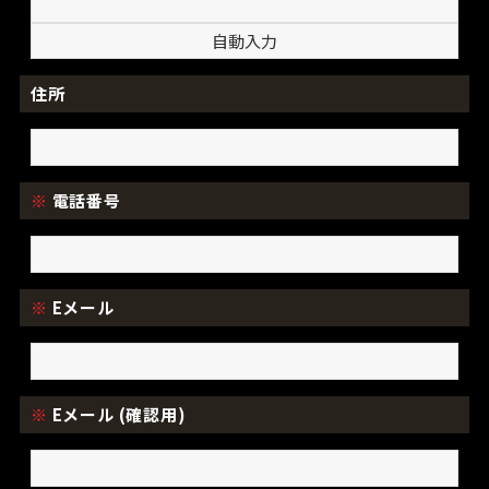
住所
※
電話番号
※
Eメール
※
Eメール (確認用)