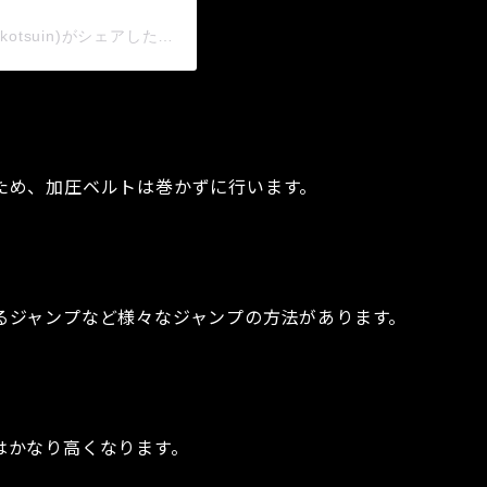
田中整骨院 ＴRＸ&KAATSU STＵDIO(@tanakaseikotsuin)がシェアした投稿
ため、加圧ベルトは巻かずに行います。
るジャンプなど様々なジャンプの方法があります。
はかなり高くなります。