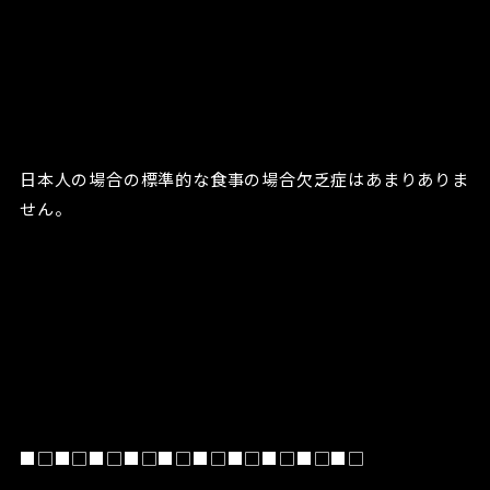
日本人の場合の標準的な食事の場合欠乏症はあまりありま
せん。
■□■□■□■□■□■□■□■□■□■□