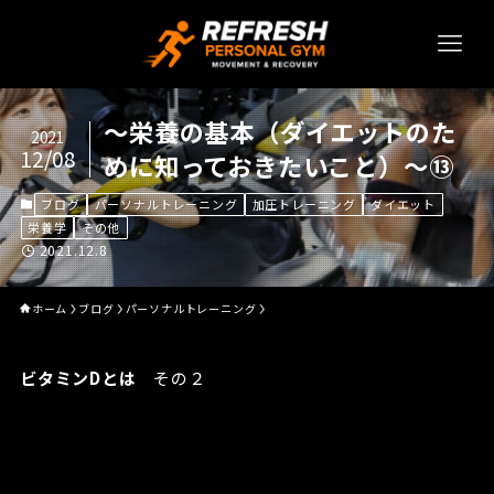
～栄養の基本（ダイエットのた
2021
12/08
めに知っておきたいこと）～⑬
ブログ
パーソナルトレーニング
加圧トレーニング
ダイエット
栄養学
その他
2021.12.8
ホーム
ブログ
パーソナルトレーニング
ビタミンDとは
その２