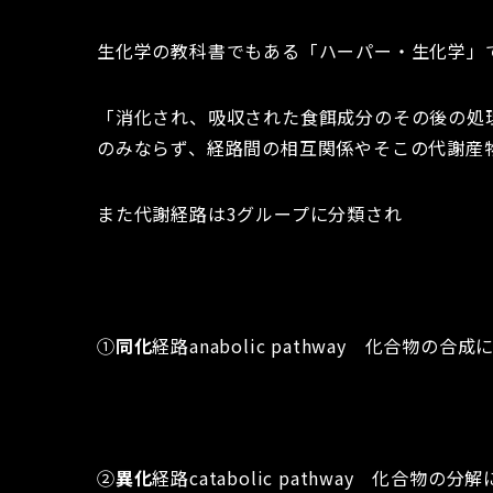
生化学の教科書でもある「ハーパー・生化学」
「消化され、吸収された食餌成分のその後の処
のみならず、経路間の相互関係やそこの代謝産
また代謝経路は3グループに分類され
①
同化
経路anabolic pathway 化合物の合
②
異化
経路catabolic pathway 化合物の