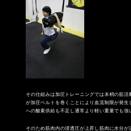
その仕組みは加圧トレーニングでは末梢の筋活
が加圧ベルトを巻くことにより血流制限が発生
への酸素供給も不足し通常より軽い重量でも強
そのため筋肉内の浸透圧が上昇し筋肉に水分が