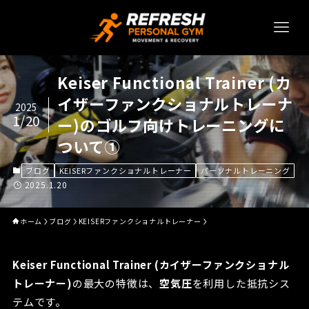
Keiser Functional Trainer (カ
イザーファンクショナルトレーナ
2025
1/20
ー)のゴルフ向けトレーニングに
ついて①
ブログ
KEISERファンクショナルトレーナー
パーソナルトレーニング
2025.1.20
ホーム
ブログ
KEISERファンクショナルトレーナー
Keiser Functional Trainer (カイザーファンクショナル
トレーナー)
の最大の特徴は、
空気圧
を利用した抵抗シス
テムです。