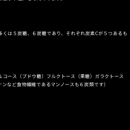
多くは５炭糖、６炭糖であり、それぞれ炭素Cが５つあるも
ルコース（ブドウ糖）フルクトース（果糖）ガラクトース
ナンなど食物繊維であるマンノースも６炭類です）