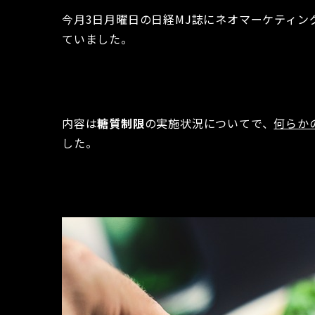
今月3日月曜日の日経MJ誌にネオマーケティ
ていました。
内容は
糖質制限
の実施状況についてで、
何らか
した。